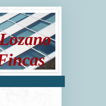
ano
Fincas