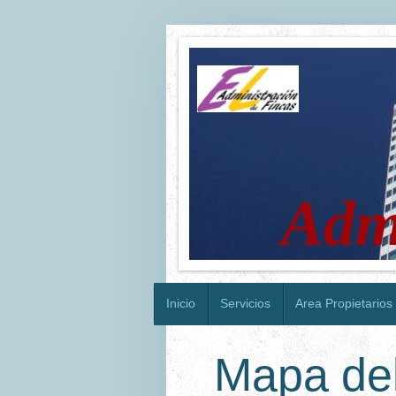
E
Admi
Inicio
Servicios
Area Propietarios
Mapa del