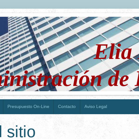
lia Loz
nistración de 
Presupuesto On-Line
Contacto
Aviso Legal
 sitio