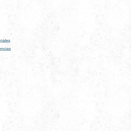
nales
encias